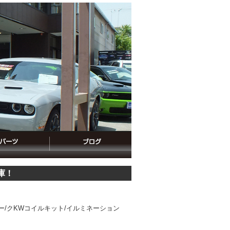
庫！
テー/クKWコイルキット/イルミネーション