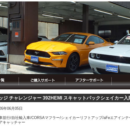
ッジ チャレンジャー 392HEMI スキャットパックシェイカー入
026年06月05日
車並行/自社輸入車/CORSAマフラー/シェイカーリフトアップ/aFeエアイン
アキャッチャー