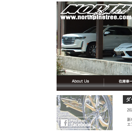
ダ
2
新
エ