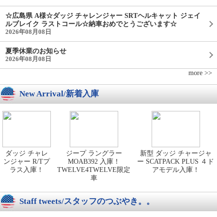
☆広島県 A様☆ダッジ チャレンジャー SRTヘルキャット ジェイ
ルブレイク ラストコール☆納車おめでとうございます☆
2026年08月08日
夏季休業のお知らせ
2026年08月08日
more >>
New Arrival/新着入庫
ダッジ チャレ
ジープ ラングラー
新型 ダッジ チャージャ
ンジャー R/Tプ
MOAB392 入庫！
ー SCATPACK PLUS ４ド
ラス入庫！
TWELVE4TWELVE限定
アモデル入庫！
車
Staff tweets/スタッフのつぶやき。。