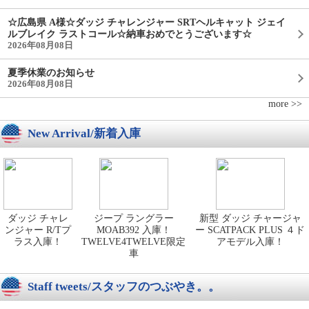
☆広島県 A様☆ダッジ チャレンジャー SRTヘルキャット ジェイ
ルブレイク ラストコール☆納車おめでとうございます☆
2026年08月08日
夏季休業のお知らせ
2026年08月08日
more >>
New Arrival/新着入庫
ダッジ チャレ
ジープ ラングラー
新型 ダッジ チャージャ
ンジャー R/Tプ
MOAB392 入庫！
ー SCATPACK PLUS ４ド
ラス入庫！
TWELVE4TWELVE限定
アモデル入庫！
車
Staff tweets/スタッフのつぶやき。。