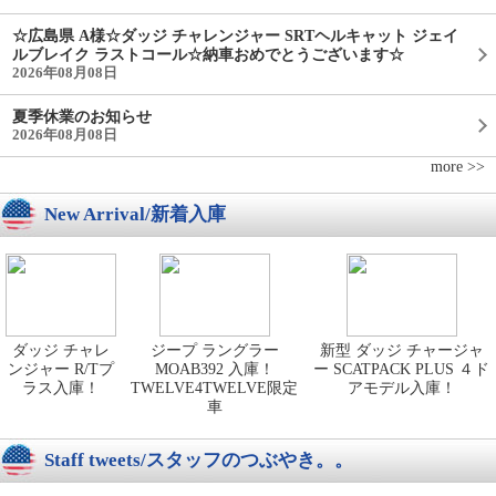
☆広島県 A様☆ダッジ チャレンジャー SRTヘルキャット ジェイ
ルブレイク ラストコール☆納車おめでとうございます☆
2026年08月08日
夏季休業のお知らせ
2026年08月08日
more >>
New Arrival/新着入庫
ダッジ チャレ
ジープ ラングラー
新型 ダッジ チャージャ
ンジャー R/Tプ
MOAB392 入庫！
ー SCATPACK PLUS ４ド
ラス入庫！
TWELVE4TWELVE限定
アモデル入庫！
車
Staff tweets/スタッフのつぶやき。。